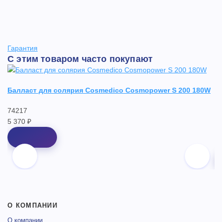
Гарантия
С этим товаром часто покупают
Балласт для солярия Cosmedico Cosmopower S 200 180W
В
74217
Er
5 370 ₽
0
12
О КОМПАНИИ
О компании