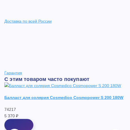
Доставка по всей России
Гарантия
С этим товаром часто покупают
Балласт для солярия Cosmedico Cosmopower S 200 180W
Ла
74217
R
5 370 ₽
0
3 