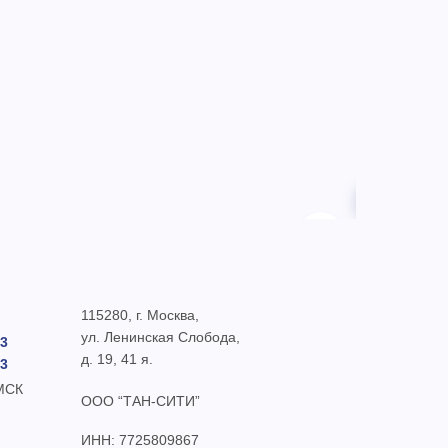
Вентилятор 
01151
18 100 ₽
115280, г. Москва,
ул. Ленинская Слобода,
93
д. 19, 41 я.
93
 МСК
ООО “ТАН-СИТИ”
ИНН: 7725809867