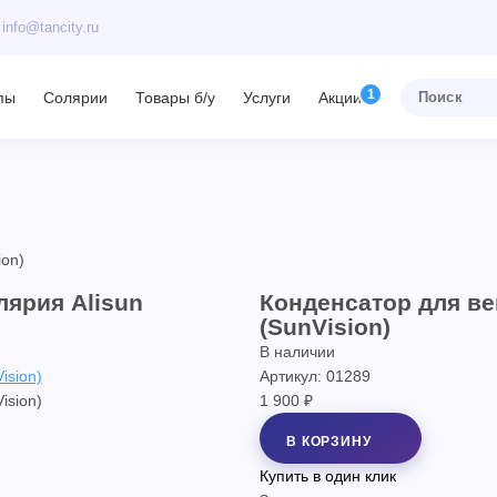
info@tancity.ru
пы
Солярии
Товары б/у
Услуги
Акции
ion)
лярия Alisun
Конденсатор для ве
(SunVision)
В наличии
Артикул: 01289
1 900 ₽
В КОРЗИНУ
Купить в один клик