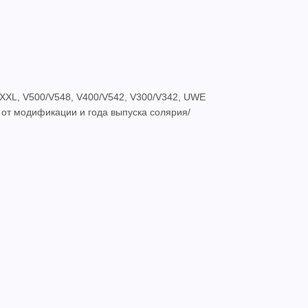
8 XXL, V500/V548, V400/V542, V300/V342, UWE
 от модификации и года выпуска солярия/