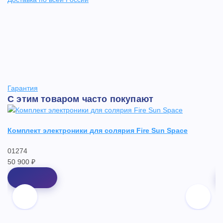
Гарантия
С этим товаром часто покупают
Комплект электроники для солярия Fire Sun Space
С
01274
0
50 900 ₽
8 