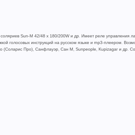
соляриев Sun-M 42/48 x 180/200W и др. Имеет реле управления ла
кой голосовых инструкций на русском языке и mp3-плеером. Возмо
ro (Соларис Про), Санфлауэр, Сан М, Sunpeople, Kupizagar и др. С