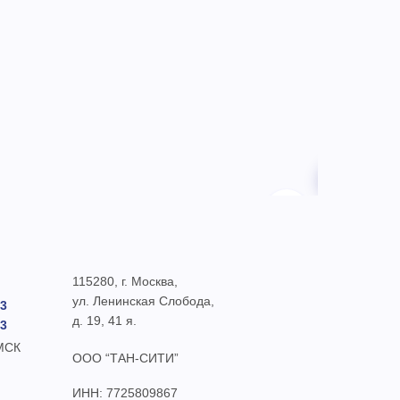
Панель упра
01255
15 000 ₽
115280, г. Москва,
ул. Ленинская Слобода,
93
д. 19, 41 я.
93
 МСК
ООО “ТАН-СИТИ”
ИНН: 7725809867