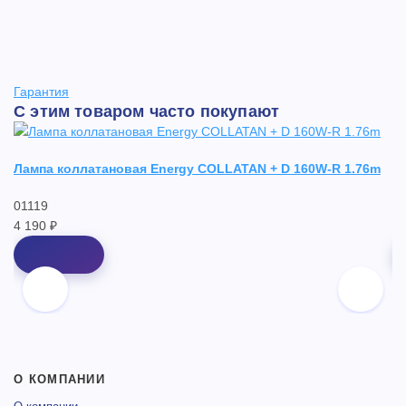
Гарантия
С этим товаром часто покупают
Лампа коллатановая Energy COLLATAN + D 160W-R 1.76m
Л
01119
3
4 190 ₽
4 
О КОМПАНИИ