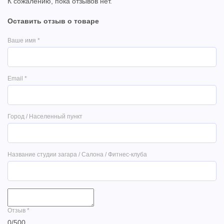
К сожалению, пока отзывов нет.
Оставить отзыв о товаре
Ваше имя
*
Email
*
Город / Населенный пункт
Название студии загара / Салона / Фитнес-клуба
Отзыв
*
0
/
500