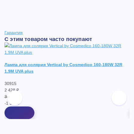
Гарантия
С этим товаром часто покупают
Лампа для солярия Vertical by Cosmedico 160-180W 32R
Л
1.9M UVA plus
1
30915
3
2 428 ₽
2 
3 980 ₽
2 
-1 552 ₽
-7