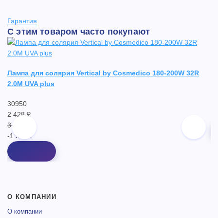
Гарантия
С этим товаром часто покупают
Лампа для солярия Vertical by Cosmedico 180-200W 32R
Ла
2.0M UVA plus
2
30950
1
2 428 ₽
2 
3 980 ₽
-1 552 ₽
О КОМПАНИИ
О компании